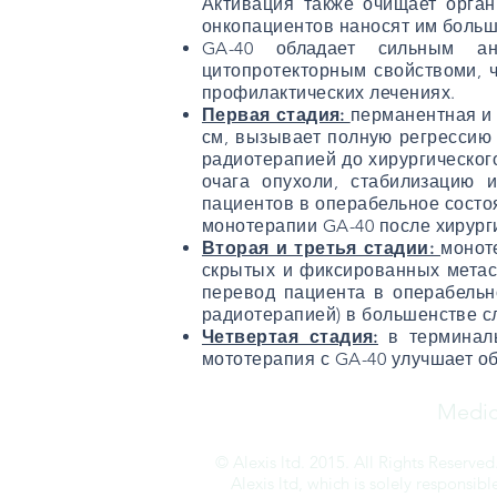
Активация также очищает орг
онкопациентов наносят им больш
GA-40 обладает сильным ант
цитопротекторным свойствоми, 
профилактических лечениях.
Первая стадия:
перманентная и
см, вызывает полную регрессию 
радиотерапией до хирургическог
очага опухоли, стабилизацию 
пациентов в операбельное состо
монотерапии GA-40 после хирур
Вторая и третья стадии:
монот
скрытых и фиксированных метаст
перевод пациента в операбельн
радиотерапией) в большенстве с
Четвертая стадия:
в терминаль
мототерапия с GA-40 улучшает об
Medic
© Alexis ltd. 2015. All Rights Reserved.
Alexis ltd, which is solely responsib