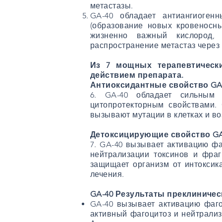
метастазы.
GA-40 обладает антиангиоген
(образование новых кровеносны
жизненно важный кислород, 
распространение метастаз через
Из 7 мощных терапевтическ
действием препарата.
Антиоксидантные свойство GA
6. GA-40 обладает сильным 
цитопротекторным свойствами.
вызывают мутации в клетках и в
Детоксицирующие свойство GA
7. GA-40 вызывает активацию фа
нейтрализации токсинов и фраг
защищает организм от интоксик
лечения.
GA-40 Результаты преклиничес
GA-40 вызывает активацию фаго
активный фагоцитоз и нейтрализ