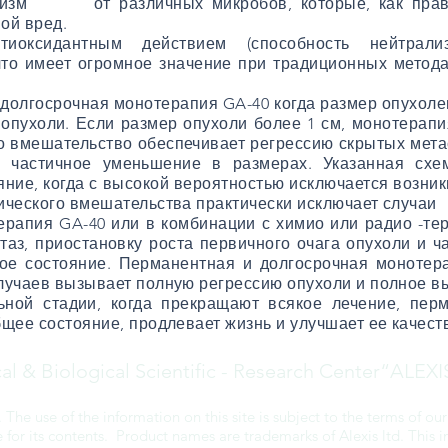
анизм от различных микробов, которые, как прави
ой вред.
иоксидантным действием (способность нейтрал
что имеет огромное значение при традиционных метод
 долгосрочная монотерапия GA-40 когда размер опу
опухоли. Если размер опухоли более 1 см, монотерапи
о вмешательство обеспечивает регрессию скрытых мета
и частичное уменьшение в размерах. Указанная схе
яние, когда с высокой вероятностью исключается возни
гического вмешательства практически исключает слу
ерапия GA-40 или в комбинации с химио или радио -т
аз, приостановку роста первичного очага опухоли и ч
ое состояние. Перманентная и долгосрочная монотера
лучаев вызывает полную регрессию опухоли и полное в
ной стадии, когда прекращают всякое лечение, перм
щее состояние, продлевает жизнь и улучшает ее качест
al & Biological Scientific - Research Center“ALEXI
 The use of the information on this site is subject to the terms of ou
le for its contents. Product names are trademarks of Alexis ltd. This 