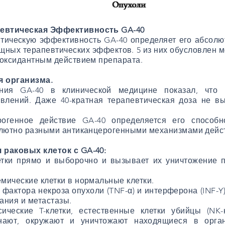
певтическая Эффективность GA-40
тическую эффективность GA-40 определяет его абсолю
ных терапевтических эффектов. 5 из них обусловлен 
иоксидантным действием препарата.
я организма.
ния GA-40 в клинической медицине показал, что 
влений. Даже 40-кратная терапевтическая доза не вы
рогенное действие GA-40 определяется его способ
солютно разными антиканцерогенными механизмами дейс
 раковых клеток с GA-40:
етки прямо и выборочно и вызывает их уничтожение 
мические клетки в нормальные клетки.
фактора некроза опухоли (TNF-α) и интерферона (INF-Y
ания и метастазы.
сические T-клетки, естественные клетки убийцы (NK
ознают, окружают и уничтожают находящиеся в орг