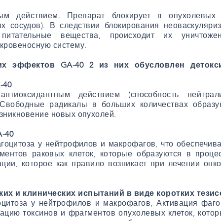
ным действием. Препарат блокирует в опухолевых 
х сосудов). В следствии блокирования неоваскуляри
питательные вещества, происходит их уничтож
 кровеносную систему.
их эффектов GA-40 2 из них обусловлен деток
-40
антиоксидантным действием (способность нейтрал
 Свободные радикалы в больших количествах образу
озникновение новых опухолей.
-40
гоцитоза у нейтрофилов и макрофагов, что обеспечива
ментов раковых клеток, которые образуются в проце
ации, которое как правило возникает при лечении он
ких и клинических испытаний в виде коротких тезис
цитоза у нейтрофилов и макрофагов, Активация фаго
ацию токсинов и фрагментов опухолевых клеток, котор