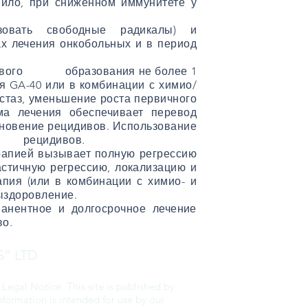
ло, при сниженном иммунитете у
изовать свободные радикалы) и
ах лечения онкобольных и в период
холевого образования не более 1
я GA-40 или в комбинации с химио/
стаз, уменьшение роста первичного
ма лечения обеспечивает перевод
кновение рецидивов. Использование
чаи рецидивов.
ерапией вызывает полную регрессию
астичную регрессию, локализацию и
пия (или в комбинации с химио- и
ыздоровление.
анентное и долгосрочное лечение
во.
S” LTD
r Legal Notice. This site is published by
information is intended for use by our